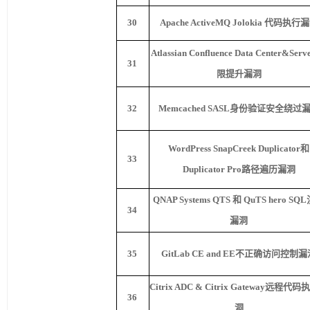
30
Apache ActiveMQ Jolokia
代码执行漏
Atlassian Confluence Data Center&Serv
31
限提升漏洞
32
Memcached SASL
身份验证安全绕过
WordPress SnapCreek Duplicator
和
33
Duplicator Pro
路径遍历漏洞
QNAP Systems QTS
和
QuTS hero SQL
34
漏洞
35
GitLab CE and EE
不正确访问控制漏
Citrix ADC & Citrix Gateway
远程代码
36
洞