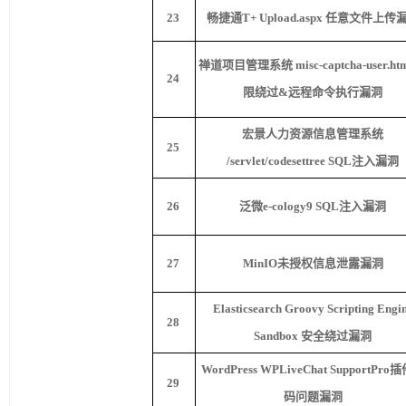
23
畅捷通
T+ Upload.aspx
任意文件上传
禅道项目管理系统
misc-captcha-user.ht
24
限绕过
&
远程命令执行漏洞
宏景人力资源信息管理系统
25
/servlet/codesettree SQL
注入漏洞
26
泛微
e-cology9 SQL
注入漏洞
27
MinIO
未授权信息泄露漏洞
Elasticsearch Groovy Scripting Engi
28
Sandbox
安全绕过漏洞
WordPress WPLiveChat SupportPro
插
29
码问题漏洞