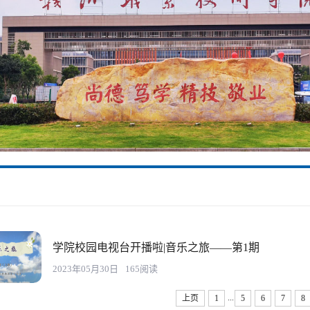
学院校园电视台开播啦|音乐之旅——第1期
2023年05月30日
165阅读
...
上页
1
5
6
7
8