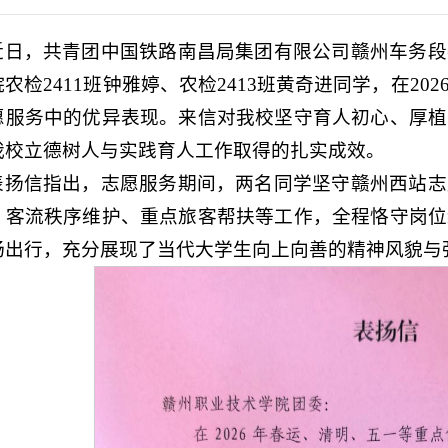
近日，共青团中国铁路南昌局集团有限公司赣州车务段
农检2411班钟雅婷、农检2413班黄奇进同学，在2
愿服务中的优异表现。来信对我校坚守育人初心、厚植
我校立德树人与实践育人工作取得的扎实成效。
表扬信指出，志愿服务期间，两名同学坚守赣州西站志
、客流秩序维护、重点旅客帮扶等工作，全程恪守岗位
畅出行，充分展现了当代大学生向上向善的精神风貌与