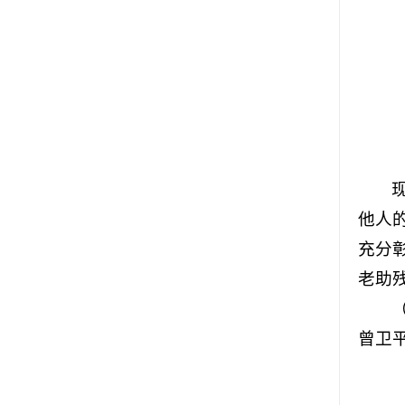
他人
充分
老助
曾卫