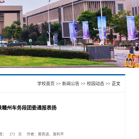
学校首页
>>
新闻公告
>>
校园动态
>> 正文
铁赣州车务段团委通报表扬
数：
373
次
作者：黄奇进、曾利平