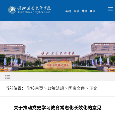
当前位置：
学校首页
>
政策法规
>
国家文件
> 正文
关于推动党史学习教育常态化长效化的意见