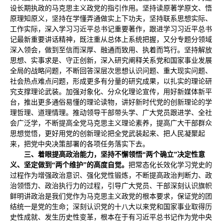
设长期执政的马克思主义政党的指引作用。坚持读原著学原文、悟
原理知原义，坚持在学懂弄通做实上下功夫，坚持联系思想实际、
工作实际，深入学习习近平总书记重要著作，跟进学习习近平总书
记最新重要讲话精神，既注重从总体上系统把握，又分专题分领域
深入领会，做到至信而深厚、融通而致用、执着而笃行。坚持解放
思想、实事求是、守正创新，深入研究阐释关系党和国家事业发展
全局的战略问题，不断回答深层次思想认识问题、重大现实问题、
社会热点难点问题，形成更多有分量的研究成果，以扎实的理论研
究支撑理论武装。加强对象化、分众化理论宣传，用好新媒体新平
台，推出更多通俗易懂的理论读物，讲好新时代党的创新理论的学
理哲理、道理情理。推动领导干部带头学、广大党员跟进学、全社
会广泛学，不断提高全党马克思主义理论素养，提高广大干部群众
思想觉悟，更好用党的创新理论把全党武装起来、把人民凝聚起
来，把党中央决策部署的各项任务落实下去。
三、着眼提高政治能力，坚持不懈领悟“两个确立”决定性意
义、坚定做到“两个维护”的高度自觉。
把常态化长效化学习党史的
过程作为增强政治意识、强化党性锻炼，不断提高政治判断力、政
治领悟力、政治执行力的过程，引导广大党员、干部深刻认识旗帜
鲜明讲政治是我们党作为马克思主义政党的根本要求，保证党的团
结统一是党的生命；深刻认识党的十八大以来党和国家事业取得历
史性成就、发生历史性变革，根本在于有习近平总书记作为党中央