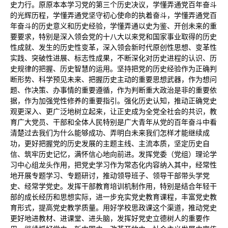
史力行。原原本本学习党的第三个历史决议，学懂弄通党百年奋斗
的光辉历程，学懂弄通党坚守初心使命的执着奋斗，学懂弄通党百
年奋斗的历史意义和历史经验，学懂弄通以史为鉴、开创未来的重
要要求，特别是深入领会党的十八大以来党和国家事业取得的历史
性成就、发生的历史性变革，深入领会新时代原创性思想、变革性
实践、突破性进展、标志性成果，不断深化对历史进程的认识、历
史规律的把握、历史智慧的运用。坚持把党的历史经验作为正确判
断形势、科学预见未来、把握历史主动的重要思想武器，作为想问
题、作决策、办事情的重要遵循，作为判断重大政治是非的重要依
据，作为加强党性修养的重要指引。强化历史认知，推动正确党史
观更深入、更广泛地树立起来，让正史成为全党全社会的共识，教
育广大党员、干部和全体人民特别是广大青年从党的百年奋斗中看
清楚过去我们为什么能够成功、弄明白未来我们怎样才能继续成
功，更好把握党的历史发展的主题主线、主流本质，坚定历史自
信、筑牢历史记忆，满怀信心地向前进。发挥党委（党组）理论学
习中心组龙头作用，把党史学习作为常态化内容纳入其中，经常性
地开展专题学习、专题研讨，推动领导班子、领导干部带头学党
史、经常学党史。发挥干部教育培训机制作用，特别是结合年轻干
部的成长经历和思想实际，进一步充实党史教育课程，丰富党史教
育形式，提高党史教学质量。用好学校思政课这个渠道，推动党史
更好地进教材、进课堂、进头脑，发挥好党史立德树人的重要作