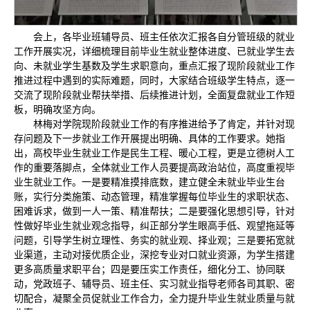
会上，各毕业班辅导员、班主任依次汇报各自分管班级的就业
工作开展实况，详细梳理目前毕业生就业整体进度、已就业学生去
向、未就业学生基数及学生求职意向，重点汇报了现阶段就业工作
推进过程中遇到的实际难题，同时，大家结合班级学生特点，逐一
交流了现阶段就业帮扶举措、后续推进计划，全面复盘就业工作短
板，明确攻坚方向。
林梅对学院现阶段就业工作的有序推进给予了肯定，并针对现
存问题及下一步就业工作开展提出明确、具体的工作要求。她指
出，高校毕业生就业工作是民生工程、暖心工程，更是立德树人工
作的重要落脚点，全体就业工作人员要提高政治站位，高度重视毕
业生就业工作。一是要精准摸排底数，建立健全未就业毕业生台
账，实行分类施策、动态管理，精准掌握每位毕业生的求职状态、
困难诉求，做到一人一策、精准帮扶；二是要强化思想引导，针对
性做好毕业生就业观念指导，纠正部分学生眼高手低、观望拖延等
问题，引导学生树立理性、务实的就业观、择业观；三是要拓宽就
业渠道，主动对接优质企业，深挖专业对口就业资源，为学生搭建
更多高质量求职平台；四是要压实工作责任，细化分工、协同联
动，党政班子、辅导员、班主任、实习就业指导老师各司其职、密
切配合，凝聚全员促就业工作合力，全力提升毕业生就业质量与就