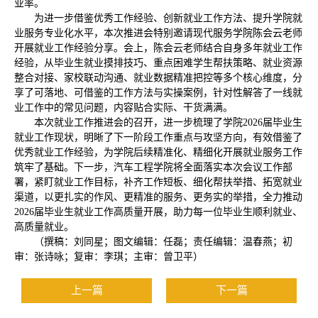
业率。
为进一步借鉴优秀工作经验、创新就业工作方法、提升学院就
业服务专业化水平，本次推进会特别邀请现代服务学院陈会云老师
开展就业工作经验分享。会上，陈会云老师结合自身多年就业工作
经验，从毕业生就业摸排技巧、重点困难学生帮扶策略、就业资源
整合对接、家校联动沟通、就业数据精准把控等多个核心维度，分
享了可落地、可借鉴的工作方法与实操案例，针对性解答了一线就
业工作中的常见问题，内容贴合实际、干货满满。
本次就业工作推进会的召开，进一步梳理了学院2026届毕业生
就业工作现状，明晰了下一阶段工作重点与攻坚方向，有效借鉴了
优秀就业工作经验，为学院后续精准化、精细化开展就业服务工作
筑牢了基础。下一步，汽车工程学院将全面落实本次会议工作部
署，紧盯就业工作目标，补齐工作短板、细化帮扶举措、拓宽就业
渠道，以更扎实的作风、更精准的服务、更务实的举措，全力推动
2026届毕业生就业工作高质量开展，助力每一位毕业生顺利就业、
高质量就业。
（撰稿：刘同星；图文编辑：任磊；责任编辑：温春燕；初
审：张诗咏；复审：李琪；主审：曾卫平）
上一篇
下一篇